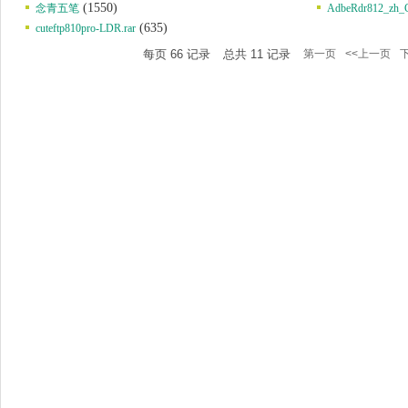
(1550)
念青五笔
AdbeRdr812_zh_
(635)
cuteftp810pro-LDR.rar
每页
66
记录
总共
11
记录
第一页
<<上一页