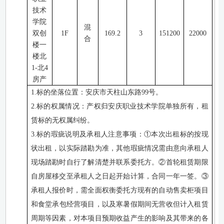
技术
学院
混
双创
1F
169.2
3
151200
22000
合
楼一
楼北
1-北4
房产
1.标的坐落位置：
安庆市天柱山东路
99号。
2.标的权属情况：
产权
归安庆职业技术学院
单独
所有
，
租
赁标的无权属纠纷
。
3.标的瑕疵说明及承租人注意事项：①
本次出租
标的
按现
状出租，以实际踏勘为准，其他瑕疵情况需由意向承租人
现场踏勘时自行了解清楚并联系委托方
。
②首轮租赁期限
自房屋移交至承租人之日起开始计算，合同一年一签。③
承租人报价时，需全面权衡
委托方现有
的自动售卖柜项目
和
食堂承包经营项目，以及寒暑假期间无营收
但计入租赁
周期
等因素，对本项目预期收益产生的影响及其带来的各