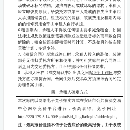
动或破坏
标的
结构。如擅自改动或破坏
标的
结构，承租人
应立即恢复原状，给委托方或第三人造成的损失应由承租
人承担赔偿责任。租赁
标的
的装修、装潢费用及租期内
标
的
的维修费用全部由承租人自行承担。
6.租赁期内，承租人不得以任何理由要求减免租金。如因
法律法规及
政策
规定需要拆除或改造租赁
标的
而导致合同
解除的，租金按照实际租赁时间计算，不足整月的按实际
天数计算，多退少补。
7.《租赁合同》期满或终止时，承租人投入的装修、装潢
部分无偿归委托方所有和使用，并将租赁
标的
在合同终止
后
3
日内交还委托方，且不得提出任何补偿要求。
8．承租人应在《成交确认书》出具之日起
5个工作日
与委
托方签订租赁合同。合同生效后交易双方须按照合同约定
办理备案手续。
四、
承租人确定方式
本次标的以网络电子竞价拍卖方式在安庆市公共资源交易
中心网络竞价平台进行，价高者得。竞价网址：
http://220.179.5.14:90/EpointBid_JingJia/login/bidderlogin。
注：最高报价是指不低于公告底价的最高报价，由于系统