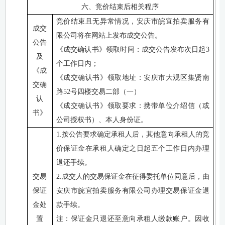
六、竞价结束后相关程序
竞价结束且无异常情况，安庆市皖宜拍卖服务有
成交
限公司将在网站上发布成交公告。
公告
《成交确认书》领取时间：
成交公告发布次日起
3
及
个工作日内
；
《成
《成交确认书》领取地址：
安庆市大观区集贤南
交确
路
52号四楼交易二部（一）
认
《成交确认书》领取要求：
携带单位介绍信
（
或
书》
公司授权书
）
、本人身份证
。
1.按公告要求确定承租人后，其他意向承租人的竞
价保证金在承租人确定之日起五个工作日内办理
退还手续。
交易
2.成交人的交易保证金在征得委托单位同意后，由
保证
安庆市皖宜拍卖服务有限公司办理交易保证金退
金处
款手续。
置
注：保证金只退还至意向承租人缴款账户。因收